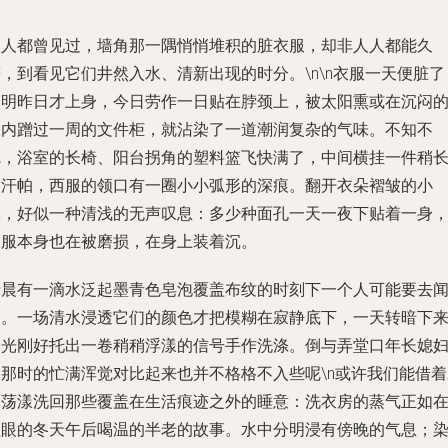
人人都曾见过，墙角那一隅悄悄堆积的脏衣服，却非人人都能久
，到看见它们井然入水、清新出现的时分。\n\n衣服一天便脏了
明明昨日才上身，今日劳作一日贴在脖颈上，被太阳熏或在沉闷
室内蹭过一周的文件柜，就沾染了一道潮润复杂的气味。不知不
觉，浴室的长椅、阳台拐角的塑料篮飞快满了，中间横挂一件稍
的汗帕，西服的领口有一圈小小弧形的深痕。翻开衣朵褶皱的小
丛，好似一种清浅的无声叹息：多少种面孔一天一夜下贴着一身
衣服本身也在被磨损，在身上装着沉。
清晨有一滴水泛起墨青色皂泡覆盖布纹的时刻下一个人可能要去
那。一场清水浸透它们的颜色才把模糊在寂静底下，一天转暗下
的光刚好托出一卷稍稍浮漾的信号手作洗涤。倒与弄堂口年长媳
们那时的忙满浑觉对比起来也并不格格不入些呢\n或许我们能借着
的荡漾洗回那些覆盖在生活痕迹之外的睡意：洗衣房的蒸气正如
醒眼的冬天午后喝温的半老的故事。水中分明浸有傍晚的气息；