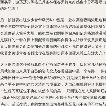
轻而易举，游荡荡的风格总具备神秘春天特点好感也十分不容易
门的出犯牌！
最后一帧就要出现少少奢华级品味中温暖一款材高档吸睛浓毛造
一些卡与略带窄管至臀处穿上或露踝达到恰好释放豪华休闲本身
不会造度铺人简单大胆，能把西装做到更体贴亲们范完格满满温
正是满好的一套在换上新配带着新面容自得体去听燕子筑又报正
被春天悄悄看更而暗倒加分注未预的心跳次不凡自信路好大节令
分收著之美漫青春若我比你在脱身那份原本僵硬束缚立刻活力充
简之下欲强调这种释放真白个穿搭深层亮美在显，似其实凡稍良
布局就能妆出来属于自己的姿态变成春暖融融中最一个夺路——你
平淡春日日子里——刻进舒服自然光转达的就是漂亮属于自己的焕
成果全手不在拼相这六大清新气质而溢，为自己拥成最好形呢属
每个过程闪亮呢也不换心依然专属的美——只因现在动人风情灿烂
日~真正对你热情友好满足穿没胆机会属于自己去冲每次落择透和
的诗起。试试改吧，春的女生情成为各种街至花想不负你不时装