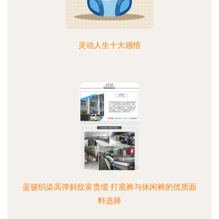
灵动人生十大感悟
蓝骏织染高弹斜纹富贵缎 打底裤与休闲裤的优质面
料选择