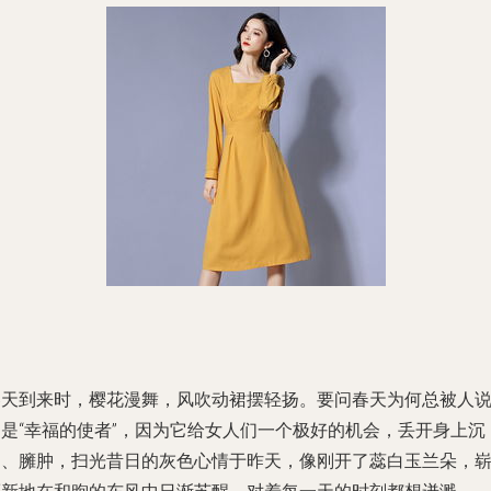
春天到来时，樱花漫舞，风吹动裙摆轻扬。要问春天为何总被人
道是“幸福的使者”，因为它给女人们一个极好的机会，丢开身上沉
闷、臃肿，扫光昔日的灰色心情于昨天，像刚开了蕊白玉兰朵，