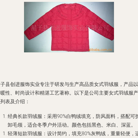
星子县创进服饰实业专注于研发与生产高品质女式羽绒服，产品
保暖性、时尚设计和精湛工艺著称。以下是公司主要女式羽绒服
品列表及介绍：
经典长款羽绒服
：采用90%白鸭绒填充，防风面料，搭配可
卸毛领，适合冬季户外活动。颜色包括黑色、米白、深蓝。
轻薄短款羽绒服
：设计简约，填充80%灰鸭绒，重量轻便，