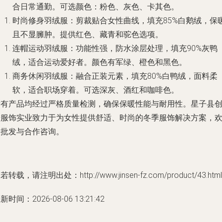
合日常通勤。可选颜色：粉色、灰色、卡其色。
时尚修身羽绒服
：剪裁贴合女性曲线，填充85%白鹅绒，保
且不显臃肿。提供红色、藏青和驼色选项。
连帽运动羽绒服
：功能性强，防水涂层处理，填充90%灰鸭
绒，适合运动爱好者。颜色有军绿、橙色和黑色。
商务休闲羽绒服
：融合正装元素，填充80%白鸭绒，面料柔
软，适合职场穿着。可选深灰、酒红和咖啡色。
所有产品均经过严格质量检测，确保保暖性能与耐用性。星子县
进服饰实业致力于为女性提供舒适、时尚的冬季服饰解决方案，
迎批发与合作咨询。
若转载，请注明出处：http://www.jinsen-fz.com/product/43.html
新时间：2026-08-06 13:21:42